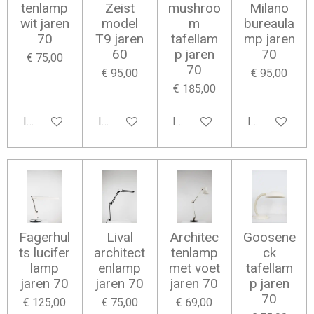
tenlamp
Zeist
mushroo
Milano
wit jaren
model
m
bureaula
70
T9 jaren
tafellam
mp jaren
60
p jaren
70
€ 75,00
70
€ 95,00
€ 95,00
€ 185,00
In winkelwagen
In winkelwagen
In winkelwagen
In winkelwag
Fagerhul
Lival
Architec
Goosene
ts lucifer
architect
tenlamp
ck
lamp
enlamp
met voet
tafellam
jaren 70
jaren 70
jaren 70
p jaren
70
€ 125,00
€ 75,00
€ 69,00