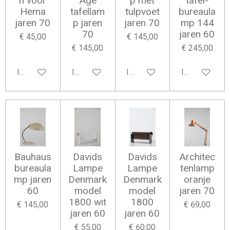
n voor
Age
p met
tafel-
Hema
tafellam
tulpvoet
bureaula
jaren 70
p jaren
jaren 70
mp 144
70
jaren 60
€ 45,00
€ 145,00
€ 145,00
€ 245,00
In winkelwagen
In winkelwagen
In winkelwagen
In winkelwag
Bauhaus
Davids
Davids
Architec
bureaula
Lampe
Lampe
tenlamp
mp jaren
Denmark
Denmark
oranje
60
model
model
jaren 70
1800 wit
1800
€ 145,00
€ 69,00
jaren 60
jaren 60
€ 55,00
€ 60,00