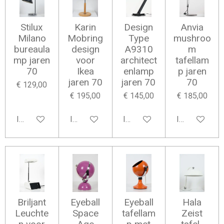
Stilux
Karin
Design
Anvia
Milano
Mobring
Type
mushroo
bureaula
design
A9310
m
mp jaren
voor
architect
tafellam
70
Ikea
enlamp
p jaren
jaren 70
jaren 70
70
€ 129,00
€ 195,00
€ 145,00
€ 185,00
In winkelwagen
In winkelwagen
In winkelwagen
In winkelwag
Briljant
Eyeball
Eyeball
Hala
Leuchte
Space
tafellam
Zeist