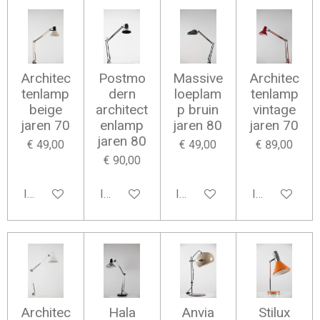
Architec
Postmo
Massive
Architec
tenlamp
dern
loeplam
tenlamp
beige
architect
p bruin
vintage
jaren 70
enlamp
jaren 80
jaren 70
jaren 80
€ 49,00
€ 49,00
€ 89,00
€ 90,00
In winkelwagen
In winkelwagen
In winkelwagen
In winkelwag
Architec
Hala
Anvia
Stilux