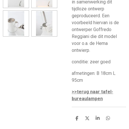
in samenwerking dit
tijdloze ontwerp
geproduceerd. Een
voorbeeld hiervan is de
ontwerper Goffredo
Reggiani die dit model
voor o.a. de Hema
ontwierp.
conditie: zeer goed
afmetingen: B 18cm L
95cm
>>terug naar tafel-
bureaulampen
D
D
S
D
e
e
h
e