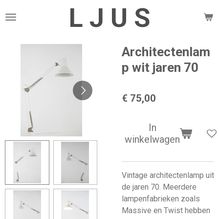
L J U S
Ga
direct
naar
de
Architectenlam
hoofdinhoud
p wit jaren 70
€ 75,00
In
winkelwagen
Vintage architectenlamp uit
de jaren 70. Meerdere
lampenfabrieken zoals
Massive en Twist hebben