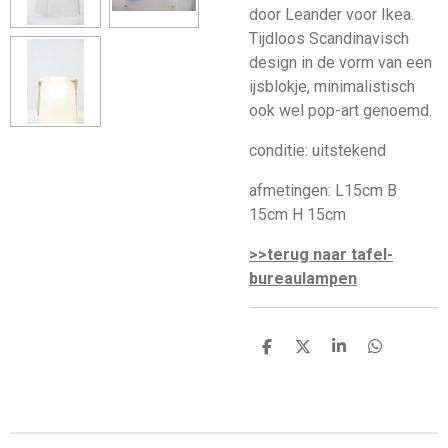
door Leander voor Ikea.
Tijdloos Scandinavisch
design in de vorm van een
ijsblokje, minimalistisch
ook wel pop-art genoemd.
conditie: uitstekend
afmetingen: L15cm B
15cm H 15cm
>>terug naar tafel-
bureaulampen
D
D
S
D
e
e
h
e
l
e
a
l
e
l
r
e
n
e
n