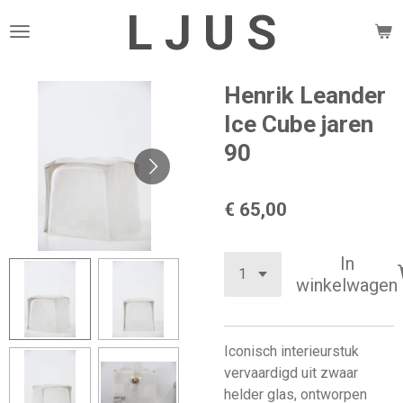
L J U S
Ga
direct
naar
de
Henrik Leander
hoofdinhoud
Ice Cube jaren
90
€ 65,00
In
winkelwagen
Iconisch interieurstuk
vervaardigd uit zwaar
helder glas, ontworpen