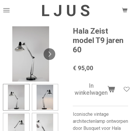
L J U S
Ga
direct
naar
de
Hala Zeist
hoofdinhoud
model T9 jaren
60
€ 95,00
In
winkelwagen
Iconische vintage
architectenlamp ontworpen
door Busquet voor Hala