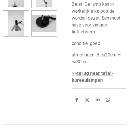
Zeist. De lamp kan in
werkelijk elke positie
worden gezet. Een must
have voor vintage
liefhebbers.
conditie: goed
afmetingen: B ca20cm H
ca80cm
>>terug naar tafel-
bureaulampen
D
D
S
D
e
e
h
e
l
e
a
l
e
l
r
e
n
e
n