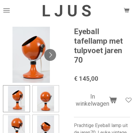
L J U S
Ga
direct
naar
de
Eyeball
hoofdinhoud
tafellamp met
tulpvoet jaren
70
€ 145,00
In
winkelwagen
Prachtige Eyeball lamp uit
de jaren70. Leuke vintage