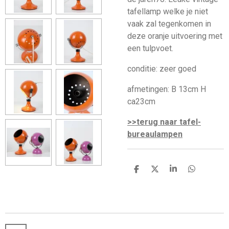
tafellamp welke je niet
vaak zal tegenkomen in
deze oranje uitvoering met
een tulpvoet.
conditie: zeer goed
afmetingen: B 13cm H
ca23cm
>>terug naar tafel-
bureaulampen
D
D
S
D
e
e
h
e
l
e
a
l
e
l
r
e
n
e
n