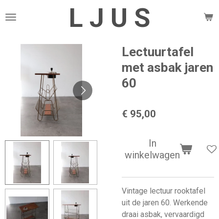
L J U S
Ga
direct
naar
de
Lectuurtafel
hoofdinhoud
met asbak jaren
60
€ 95,00
In
winkelwagen
Vintage lectuur rooktafel
uit de jaren 60. Werkende
draai asbak, vervaardigd