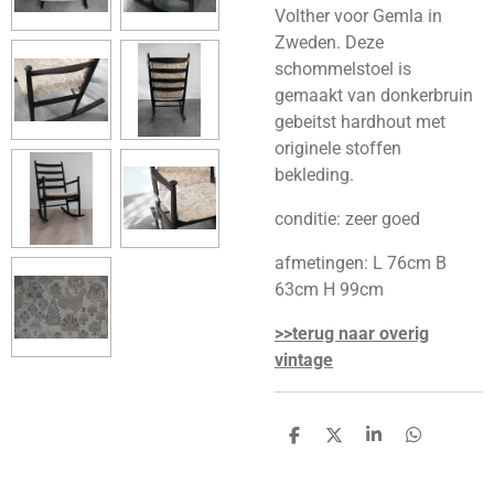
Volther voor Gemla in
Zweden. Deze
schommelstoel is
gemaakt van donkerbruin
gebeitst hardhout met
originele stoffen
bekleding.
conditie: zeer goed
afmetingen: L 76cm B
63cm H 99cm
>>terug naar overig
vintage
D
D
S
D
e
e
h
e
l
e
a
l