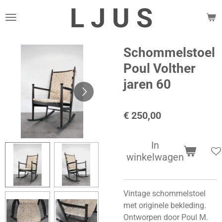
L J U S
Ga
direct
naar
de
Schommelstoel
hoofdinhoud
Poul Volther
jaren 60
€ 250,00
In
winkelwagen
Vintage schommelstoel
met originele bekleding.
Ontworpen door Poul M.