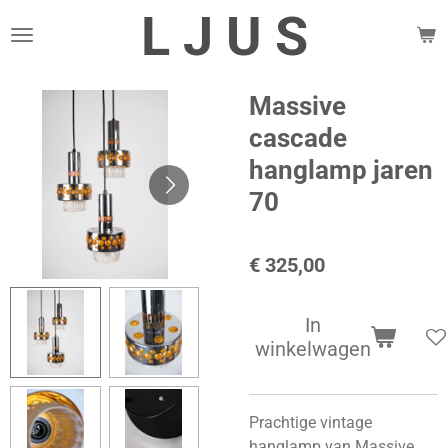
L J U S
Ga
direct
naar
de
Massive
hoofdinhoud
cascade
hanglamp jaren
70
€ 325,00
In
winkelwagen
Prachtige vintage
hanglamp van Massive