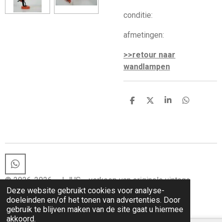
conditie:
afmetingen:
>>retour naar
wandlampen
D
D
S
D
e
e
h
e
l
e
a
l
e
l
r
e
n
e
n
W
h
© 2026-2026 LJUS verkoop van originele vintage
a
Deze website gebruikt cookies voor analyse-
lampen en vintage woon-items
t
doeleinden en/of het tonen van advertenties. Door
s
gebruik te blijven maken van de site gaat u hiermee
A
akkoord.