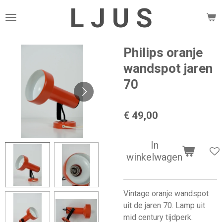
L J U S
Ga
direct
naar
de
Philips oranje
hoofdinhoud
wandspot jaren
70
€ 49,00
In
winkelwagen
Vintage oranje wandspot
uit de jaren 70. Lamp uit
mid century tijdperk.