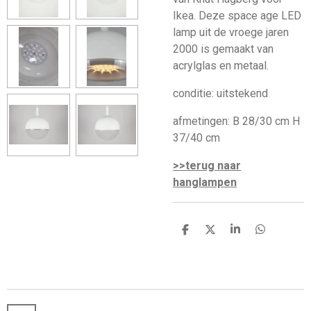
Ikea. Deze space age LED
lamp uit de vroege jaren
2000 is gemaakt van
acrylglas en metaal.
conditie: uitstekend
afmetingen: B 28/30 cm H
37/40 cm
>>terug naar
hanglampen
D
D
S
D
e
e
h
e
l
e
a
l
e
l
r
e
n
e
n