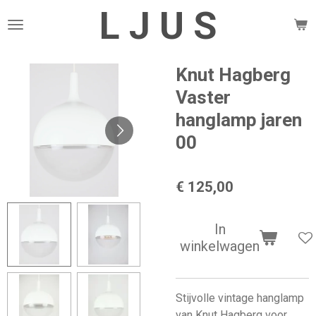
L J U S
Ga
direct
naar
de
Knut Hagberg
hoofdinhoud
Vaster
hanglamp jaren
00
€ 125,00
In
winkelwagen
Stijvolle vintage hanglamp
van Knut Hagberg voor