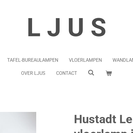
L J U S
TAFEL-BUREAULAMPEN
VLOERLAMPEN
WANDLA
OVER LJUS
CONTACT
Hustadt L