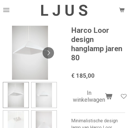
L J U S
Ga
direct
naar
de
Harco Loor
hoofdinhoud
design
hanglamp jaren
80
€ 185,00
In
winkelwagen
Minimalistische design
lamp van Harco Loor