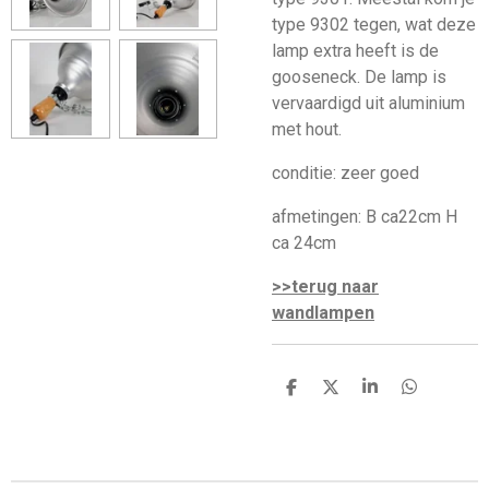
type 9302 tegen, wat deze
lamp extra heeft is de
gooseneck. De lamp is
vervaardigd uit aluminium
met hout.
conditie: zeer goed
afmetingen: B ca22cm H
ca 24cm
>>terug naar
wandlampen
D
D
S
D
e
e
h
e
l
e
a
l
e
l
r
e
n
e
n