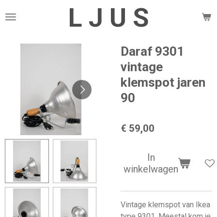
L J U S
Ga
direct
naar
de
Daraf 9301
hoofdinhoud
vintage
klemspot jaren
90
€ 59,00
In
winkelwagen
Vintage klemspot van Ikea
type 9301. Meestal kom je