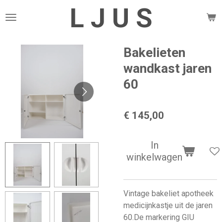
L J U S
Ga
direct
naar
de
Bakelieten
hoofdinhoud
wandkast jaren
60
€ 145,00
In
winkelwagen
Vintage bakeliet apotheek
medicijnkastje uit de jaren
60.De markering GIU