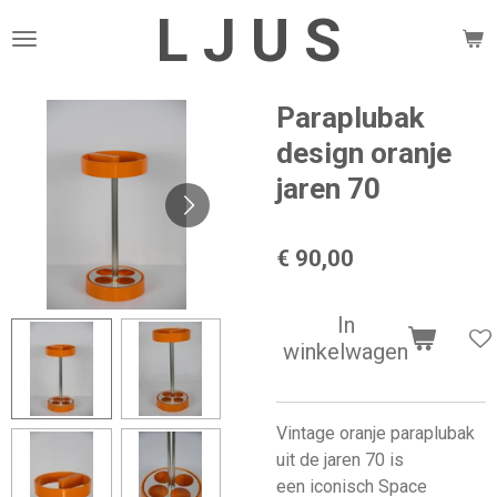
L J U S
Ga
direct
naar
de
Paraplubak
hoofdinhoud
design oranje
jaren 70
€ 90,00
In
winkelwagen
Vintage oranje paraplubak
uit de jaren 70 is
een iconisch Space