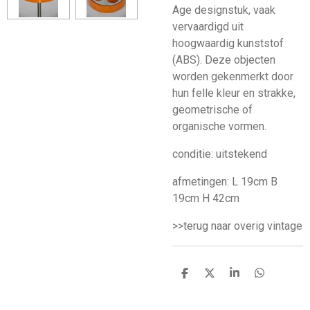
Age designstuk, vaak
vervaardigd uit
hoogwaardig kunststof
(ABS). Deze objecten
worden gekenmerkt door
hun felle kleur en strakke,
geometrische of
organische vormen.
conditie: uitstekend
afmetingen: L 19cm B
19cm H 42cm
>>terug naar overig vintage
D
D
S
D
e
e
h
e
l
e
a
l