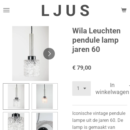
L J U S
Ga
direct
naar
de
Wila Leuchten
hoofdinhoud
pendule lamp
jaren 60
€ 79,00
In
winkelwagen
Iconische vintage pendule
lampe uit de jaren 60. De
lamp is gemaakt van