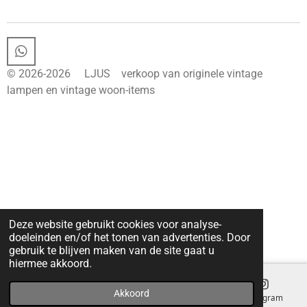
e
l
r
e
n
e
n
W
h
© 2026-2026 LJUS verkoop van originele vintage
a
lampen en vintage woon-items
t
s
A
p
p
Deze website gebruikt cookies voor analyse-
doeleinden en/of het tonen van advertenties. Door
gebruik te blijven maken van de site gaat u
hiermee akkoord.
Akkoord
E-mailadres
Telefoonnummer
Kaart
Instagram