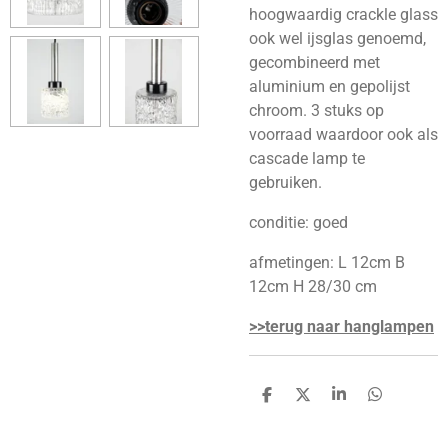
hoogwaardig crackle glass
ook wel ijsglas genoemd,
gecombineerd met
aluminium en gepolijst
chroom. 3 stuks op
voorraad waardoor ook als
cascade lamp te
gebruiken.
conditie: goed
afmetingen: L 12cm B
12cm H 28/30 cm
>>terug naar hanglampen
D
D
S
D
e
e
h
e
l
e
a
l