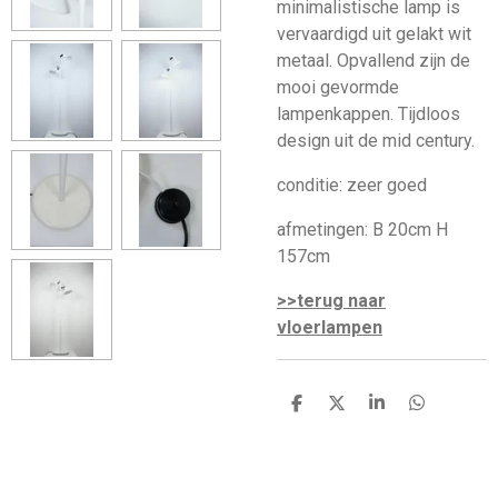
minimalistische lamp is
vervaardigd uit gelakt wit
metaal. Opvallend zijn de
mooi gevormde
lampenkappen. Tijdloos
design uit de mid century.
conditie: zeer goed
afmetingen: B 20cm H
157cm
>>terug naar
vloerlampen
D
D
S
D
e
e
h
e
l
e
a
l
e
l
r
e
n
e
n