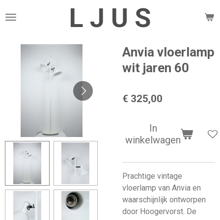
L J U S
Ga
direct
naar
de
Anvia vloerlamp
hoofdinhoud
wit jaren 60
€ 325,00
In
winkelwagen
Prachtige vintage
vloerlamp van Anvia en
waarschijnlijk ontworpen
door Hoogervorst. De