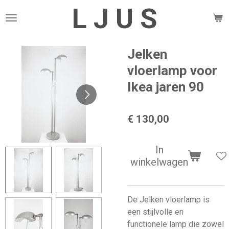
L J U S
Ga
direct
naar
de
Jelken
hoofdinhoud
vloerlamp voor
Ikea jaren 90
€ 130,00
In
winkelwagen
De Jelken vloerlamp is
een stijlvolle en
functionele lamp die zowel