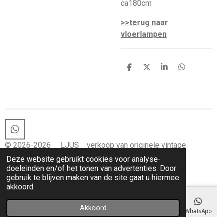
ca180cm
>>terug naar
vloerlampen
D
D
S
D
e
e
h
e
l
e
a
l
e
l
r
e
n
e
n
W
h
© 2026-2026 LJUS verkoop van originele vintage
a
lampen en vintage woon-items
Deze website gebruikt cookies voor analyse-
t
doeleinden en/of het tonen van advertenties. Door
s
gebruik te blijven maken van de site gaat u hiermee
A
akkoord.
p
p
Akkoord
E-mailadres
Telefoonnummer
Kaart
Instagram
WhatsApp