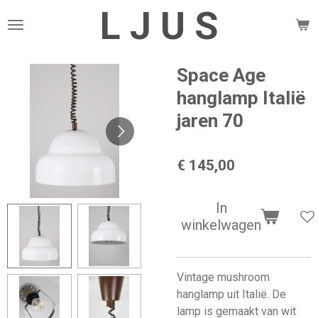
L J U S
Ga
direct
naar
de
Space Age
hoofdinhoud
hanglamp Italië
jaren 70
€ 145,00
In
winkelwagen
Vintage mushroom
hanglamp uit Italië. De
lamp is gemaakt van wit