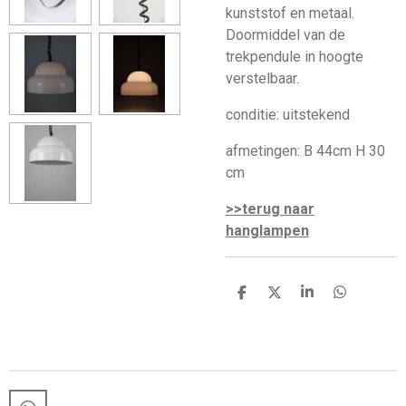
kunststof en metaal.
Doormiddel van de
trekpendule in hoogte
verstelbaar.
conditie: uitstekend
afmetingen: B 44cm H 30
cm
>>terug naar
hanglampen
D
D
S
D
e
e
h
e
l
e
a
l
e
l
r
e
n
e
n