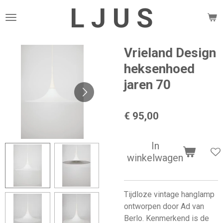
L J U S
Ga
direct
naar
de
Vrieland Design
hoofdinhoud
heksenhoed
jaren 70
€ 95,00
In
winkelwagen
Tijdloze vintage hanglamp
ontworpen door Ad van
Berlo. Kenmerkend is de