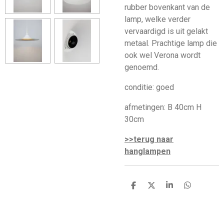
rubber bovenkant van de
lamp, welke verder
vervaardigd is uit gelakt
metaal. Prachtige lamp die
ook wel Verona wordt
genoemd.
conditie: goed
afmetingen: B 40cm H
30cm
>>terug naar
hanglampen
D
D
S
D
e
e
h
e
l
e
a
l
e
l
r
e
n
e
n