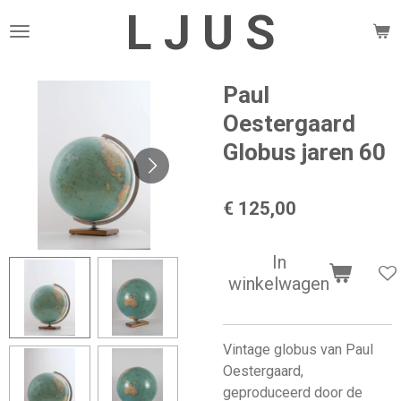
L J U S
Ga
direct
naar
de
Paul
hoofdinhoud
Oestergaard
Globus jaren 60
€ 125,00
In
winkelwagen
Vintage globus van Paul
Oestergaard,
geproduceerd door de