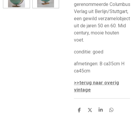
gerenommeerde Columbus
Verlag uit Berlijn/Stuttgart,
een gewild verzamelobject
uit de jaren 50 en 60. Mid
century, mooie houten
voet.
conditie: goed
afmetingen: B ca35cm H
ca45cm
>>terug naar overig
vintage
D
D
S
D
e
e
h
e
l
e
a
l
e
l
r
e
n
e
n