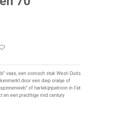
ren 70
b" vaas, een iconisch stuk West-Duits
ekenmerkt door een diep oranje of
spinnenweb" of harlekijnpatroon in Fat
kt en een prachtige mid century