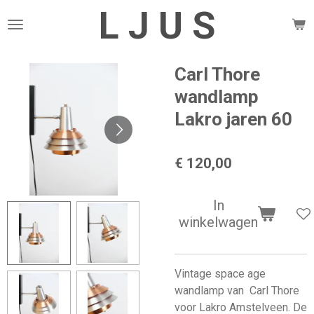
L J U S
Ga
direct
naar
de
Carl Thore
hoofdinhoud
wandlamp
Lakro jaren 60
€ 120,00
In
winkelwagen
Vintage space age
wandlamp van Carl Thore
voor Lakro Amstelveen. De