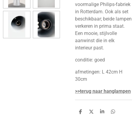
voormalige Philips-fabriek
in Rotterdam. Ook als set
beschikbaar; beide lampen
verkeren in prima staat.
Een mooie, stijlvolle
aanwinst die in elk
interieur past.
conditie: goed
afmetingen: L 42cm H
30cm
>>terug naar hanglampen
D
D
S
D
e
e
h
e
l
e
a
l
e
l
r
e
n
e
n