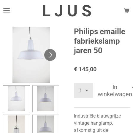
L J U S
Ga
direct
naar
de
Philips emaille
hoofdinhoud
fabriekslamp
jaren 50
€ 145,00
In
winkelwagen
Industriële blauwgrijze
vintage hanglamp,
afkomstig uit de