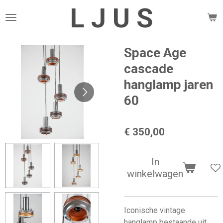
L J U S
Ga
direct
naar
de
Space Age
hoofdinhoud
cascade
hanglamp jaren
60
€ 350,00
In
winkelwagen
Iconische vintage
hanglamp bestaande uit