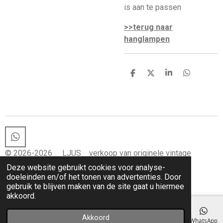
is aan te passen
>>terug naar
hanglampen
D
D
S
D
e
e
h
e
l
e
a
l
e
l
r
e
n
e
n
W
h
© 2026-2026 LJUS verkoop van originele vintage
a
lampen en vintage woon-items
Deze website gebruikt cookies voor analyse-
t
doeleinden en/of het tonen van advertenties. Door
s
gebruik te blijven maken van de site gaat u hiermee
A
akkoord.
p
p
Akkoord
E-mailadres
Telefoonnummer
Kaart
Instagram
WhatsApp