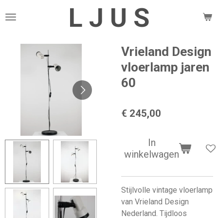
L J U S
Ga
direct
naar
de
Vrieland Design
hoofdinhoud
vloerlamp jaren
60
€ 245,00
In
winkelwagen
Stijlvolle vintage vloerlamp
van Vrieland Design
Nederland. Tijdloos