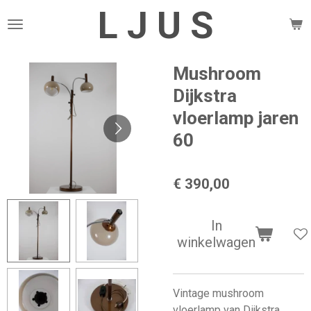
L J U S
Ga
direct
naar
de
Mushroom
hoofdinhoud
Dijkstra
vloerlamp jaren
60
€ 390,00
In
winkelwagen
Vintage mushroom
vloerlamp van Dijkstra