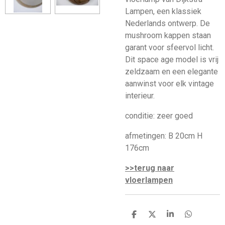
Lampen, een klassiek
Nederlands ontwerp. De
mushroom kappen staan
garant voor sfeervol licht.
Dit space age model is vrij
zeldzaam en een elegante
aanwinst voor elk vintage
interieur.
conditie: zeer goed
afmetingen: B 20cm H
176cm
>>terug naar
vloerlampen
D
D
S
D